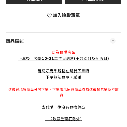
加入追蹤清單
商品描述
此為預購商品
下單後，預計
10-21
工作日到倉
(
不含國訂及例假日
)
確認好商品規格在幫我下單唷
下單無法退單，感謝
建議與現貨商品分開下單，下單表示同意商品頁描述嚴禁棄單及不取
貨！
⚠️代購一律沒有退換貨⚠️
（除嚴重瑕疵除外
)