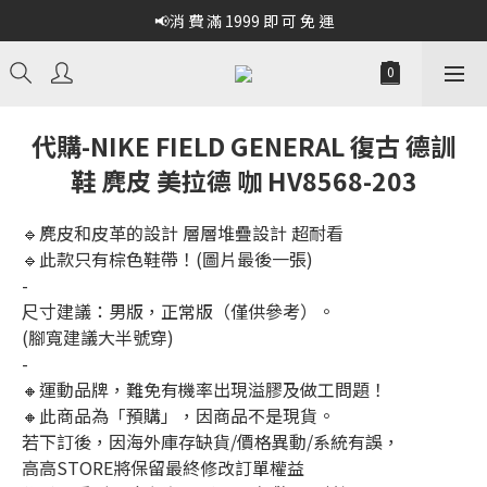
📢消 費 滿 1999 即 可 免 運
代購-NIKE FIELD GENERAL 復古 德訓
鞋 麂皮 美拉德 咖 HV8568-203
🔹麂皮和皮革的設計 層層堆疊設計 超耐看
🔹此款只有棕色鞋帶！(圖片最後一張)
-
尺寸建議：男版，正常版（僅供參考）。
(腳寬建議大半號穿)
-
🔸運動品牌，難免有機率出現溢膠及做工問題！
🔸此商品為「預購」，因商品不是現貨。
若下訂後，因海外庫存缺貨/價格異動/系統有誤，
高高STORE將保留最終修改訂單權益