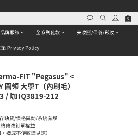
立即購買
品牌服飾
全系列鞋款
美妝/保養/彩妝
 Privacy Policy
rma-FIT "Pegasus" <
NY 圓領 大學T（內刷毛）
3 / 咖 IQ3819-212
存缺貨/價格異動/系統有誤
最終修改訂單權益
知，造成不便敬請見諒）