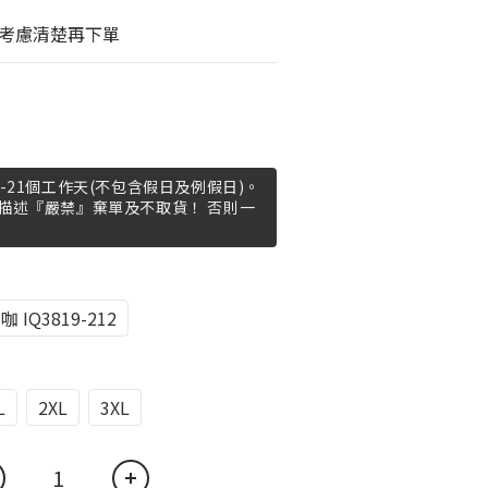
考慮清楚再下單
-21個工作天(不包含假日及例假日)。
描述『嚴禁』棄單及不取貨！ 否則一
咖 IQ3819-212
L
2XL
3XL