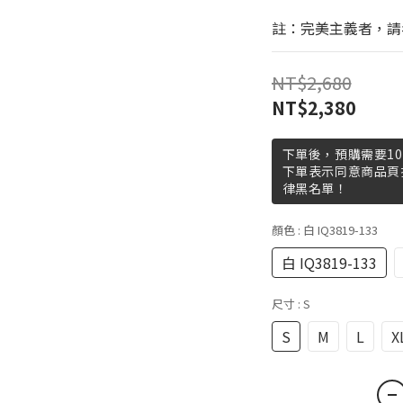
註：完美主義者，請
NT$2,680
NT$2,380
下單後，預購需要10
下單表示同意商品頁
律黑名單！
顏色
: 白 IQ3819-133
白 IQ3819-133
尺寸
: S
S
M
L
X