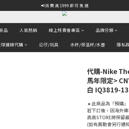
📢消 費 滿 1999 即 可 免 運
新品
人氣熱銷
線上特賣會專區
品牌分類
全球連線代購
公仔/玩具
水杯/保溫杯/水壺
隱私政策
代購-Nike The
馬年限定> C
白 IQ3819-13
🔸此商品為「預購」
若下訂後，因海外庫
高高STORE將保留
(如有異動會另行通