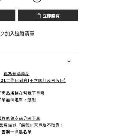
立即購買
加入追蹤清單
此為預購商品
-21
工作日到倉
(
不含國訂及例假日
)
好商品規格在幫我下單唷
下單無法退單，感謝
議與現貨商品分開下單
品頁描述『嚴禁』棄單及不取貨！
否則一律黑名單