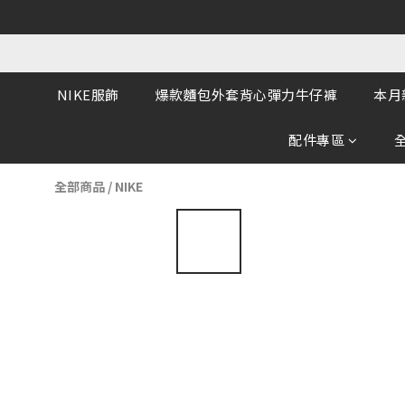
NIKE服飾
爆款麵包外套背心彈力牛仔褲
本月
配件專區
全部商品
/
NIKE