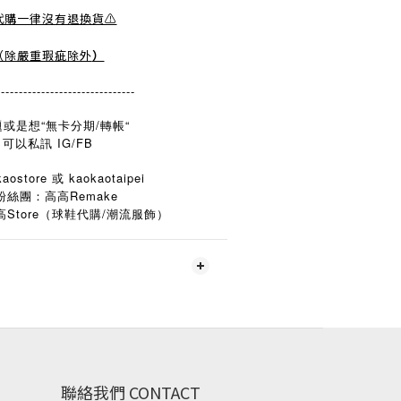
️代購一律沒有退換貨⚠️
（除嚴重瑕疵除外
）
-------------------------------
或是想“無卡分期/轉帳“
可以私訊 IG/FB
aostore 或 kaokaotaipei
粉絲團：高高Remake
Store
/
高
（球鞋代購
潮流服飾）
聯絡我們 CONTACT