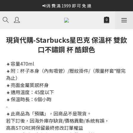
📢消 費 滿 1999 即 可 免 運
現貨代購-Starbucks星巴克 保溫杯 雙飲
口不鏽鋼 杯 酷銀色
🔸容量470ml
🔸附：杯子本身（內有吸管）/壓紋掛件/（限量杯套*贈完
為止）
🔸亮面金屬質感杯身
🔸適用溫度：45度以下
🔸保溫時長：6個小時
-
🔸此商品為「預購」，因商品不是現貨。
若下訂後，因海外庫存缺貨/價格異動/系統有誤，
高高STORE將保留最終修改訂單權益