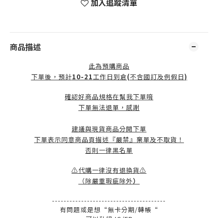
加入追蹤清單
商品描述
此為預購商品
下單後，預計
10-21
工作日到倉
(
不含國訂及例假日
)
確認好商品規格在幫我下單唷
下單無法退單，感謝
建議與現貨商品分開下單
下單表示同意商品頁描述『嚴禁』棄單及不取貨！
否則一律黑名單
⚠️代購一律沒有退換貨⚠️
（除嚴重瑕疵除外
）
---------------------------------------
有問題或是想“無卡分期/轉帳“