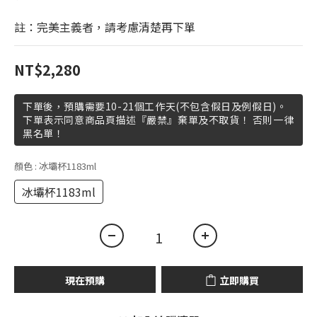
註：完美主義者，請考慮清楚再下單
NT$2,280
下單後，預購需要10-21個工作天(不包含假日及例假日)。
下單表示同意商品頁描述『嚴禁』棄單及不取貨！ 否則一律
黑名單！
顏色
: 冰壩杯1183ml
冰壩杯1183ml
現在預購
立即購買