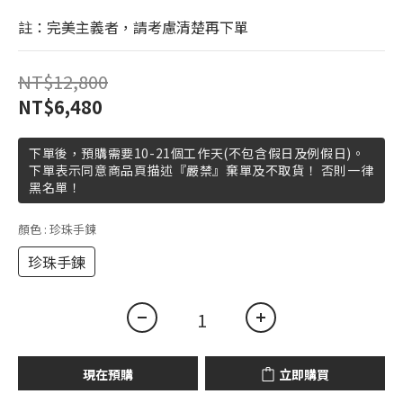
註：完美主義者，請考慮清楚再下單
NT$12,800
NT$6,480
下單後，預購需要10-21個工作天(不包含假日及例假日)。
下單表示同意商品頁描述『嚴禁』棄單及不取貨！ 否則一律
黑名單！
顏色
: 珍珠手鍊
珍珠手鍊
現在預購
立即購買