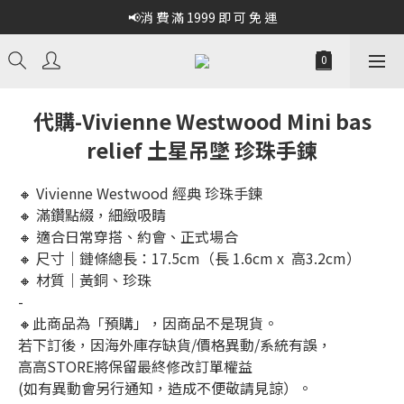
📢消 費 滿 1999 即 可 免 運
代購-Vivienne Westwood Mini bas
relief 土星吊墜 珍珠手鍊
🔸 Vivienne Westwood 經典 珍珠手鍊
🔸 滿鑽點綴，細緻吸睛
🔸 適合日常穿搭、約會、正式場合
🔸 尺寸｜鏈條總長：17.5cm（長 1.6cm x  高3.2cm）
🔸 材質｜黃銅、珍珠
-
🔸此商品為「預購」，因商品不是現貨。
若下訂後，因海外庫存缺貨/價格異動/系統有誤，
高高STORE將保留最終修改訂單權益
(如有異動會另行通知，造成不便敬請見諒）。