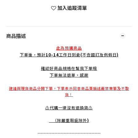
加入追蹤清單
商品描述
此為預購商品
下單後，預計
10-14
工作日到倉
(
不含國訂及例假日
)
確認好商品規格在幫我下單唷
下單無法退單，感謝
建議與現貨商品分開下單，下單表示同意商品頁描述嚴禁棄單及不取
貨！
⚠️代購一律沒有退換貨⚠️
（除嚴重瑕疵除外
)
-----------------------------------------