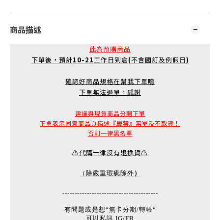
商品描述
此為預購商品
下單後，預計
10-21
工作日到倉
(
不含國訂及例假日
)
確認好商品規格在幫我下單唷
下單無法退單，感謝
建議與現貨商品分開下單
下單表示同意商品頁描述『嚴禁』棄單及不取貨！
否則一律黑名單
⚠️代購一律沒有退換貨⚠️
）
（除嚴重瑕疵除外
---------------------------------------
有問題或是想“無卡分期/轉帳“
可以私訊 IG/FB