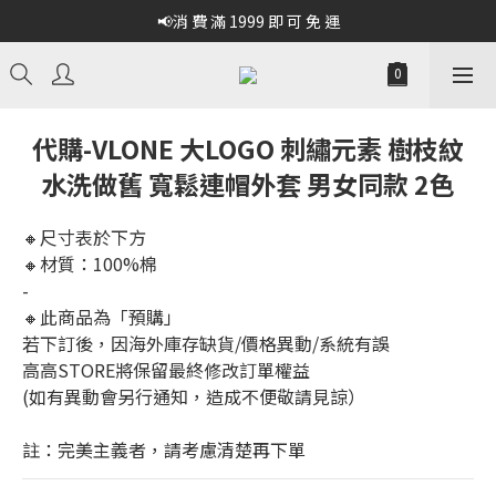
📢消 費 滿 1999 即 可 免 運
代購-VLONE 大LOGO 刺繡元素 樹枝紋
水洗做舊 寬鬆連帽外套 男女同款 2色
🔸尺寸表於下方
🔸材質：100%棉
-
🔸此商品為「預購」
若下訂後，因海外庫存缺貨/價格異動/系統有誤
高高STORE將保留最終修改訂單權益
(如有異動會另行通知，造成不便敬請見諒）
註：完美主義者，請考慮清楚再下單