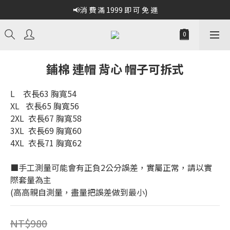
📢消 費 滿 1999 即 可 免 運
鋪棉 連帽 背心 帽子可拆式
L    衣長63 胸寬54
XL   衣長65 胸寬56
2XL  衣長67 胸寬58
3XL  衣長69 胸寬60
4XL  衣長71 胸寬62
■手工測量可能會有正負2公分誤差，實屬正常，請以實
際套量為主
(高高親自測量，盡量把誤差做到最小)
NT$980