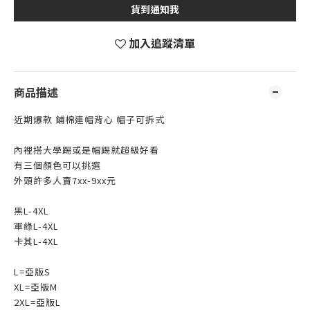
貨到通知我
加入追蹤清單
商品描述
近期爆款 鋪棉連帽背心 帽子可拆式
內裡搭大學踢或是帽踢就超級好看
有三個顏色可以挑選
外頭許多人賣7xx-9xx元
黑L-4XL
軍綠L-4XL
卡其L-4XL
L=亞版S
XL=亞版M
2XL=亞版L