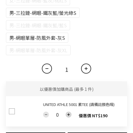
女-三拉鏈-網眼-藍灰/桃紅S
男-三拉鏈-網眼-鐵灰藍/螢光綠S
男-三拉鏈-網眼-鐵灰藍/藍S
男-網眼單層-防風外套-灰S
男-網眼單層-防風外套-灰XL
以優惠價加購商品
(最多 1 件)
UNITED ATHLE 5001 素TEE (請備註顏色唷)
優惠價 NT$190