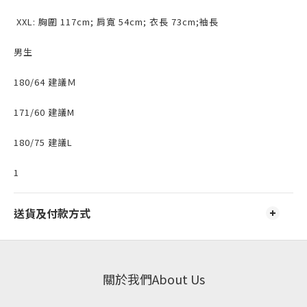
XXL: 胸圍 117cm; 肩寬 54cm; 衣長 73cm;袖長
男生
180/64 建議Ｍ
171/60 建議M
180/75 建議L
1
送貨及付款方式
關於我們About Us