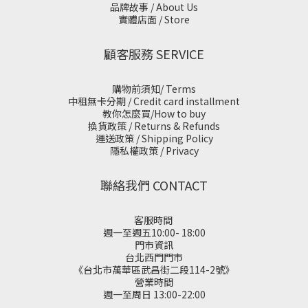
品牌故事 / About Us
實體店面 / Store
顧客服務 SERVICE
購物前須知/ Terms
中租無卡分期 / Credit card installment
教你怎麼買/How to buy
換貨政策 / Returns & Refunds
運送政策 / Shipping Policy
隱私權政策 / Privacy
聯絡我們 CONTACT
客服時間
週一至週五10:00- 18:00
門市資訊
台北西門門市
《台北市萬華區武昌街二段114-2號》
營業時間
週一至周日 13:00-22:00