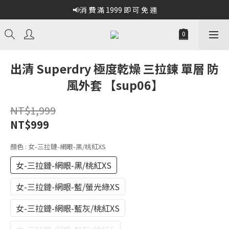
📢消 費 滿 1999 即 可 免 運
出清 Superdry 極度乾燥 三拉鍊 單層 防
風外套 【sup06】
NT$1,999
NT$999
顏色
: 女-三拉鏈-網眼-黑/桃紅XS
女-三拉鏈-網眼-黑/桃紅XS
女-三拉鏈-網眼-藍/螢光綠XS
女-三拉鏈-網眼-藍灰/桃紅XS