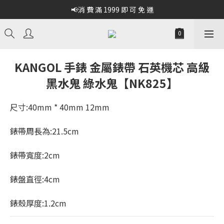
📢消 費 滿 1999 即 可 免 運
KANGOL 手錶 金屬錶帶 石英機芯 高級
黑水鬼 綠水鬼【NK825】
尺寸:40mm * 40mm 12mm
錶帶周長為:21.5cm
錶帶寬度:2cm
錶盤直徑:4cm
錶殼厚度:1.2cm