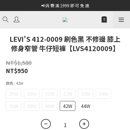
📢消 費 滿 1999 即 可 免 運
LEVI'S 412-0009 刷色黑 不修邊 膝上
修身窄管 牛仔短褲【LVS4120009】
NT$1,580
NT$950
顏色
: 42W
29W
30W
31W
32W
33W
34W
36W
38W
40W
42W
44W