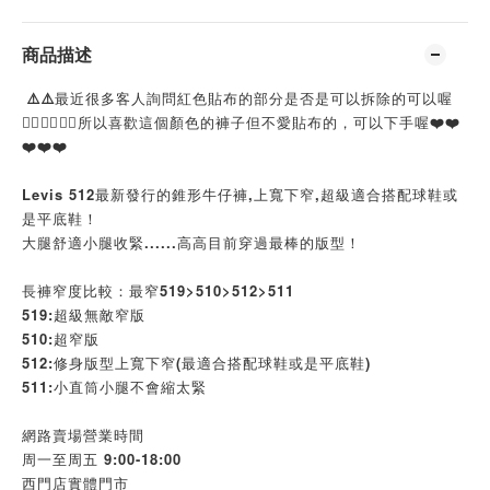
商品描述
⚠️⚠️最近很多客人詢問紅色貼布的部分是否是可以拆除的可以喔
👌🏻👌🏻👌🏻所以喜歡這個顏色的褲子但不愛貼布的，可以下手喔❤️❤️
❤️❤️❤️
Levis 512最新發行的錐形牛仔褲,上寬下窄,超級適合搭配球鞋或
是平底鞋！
大腿舒適小腿收緊......高高目前穿過最棒的版型！
長褲窄度比較：最窄519>510>512>511
519:超級無敵窄版
510:超窄版
512:修身版型上寬下窄(最適合搭配球鞋或是平底鞋)
511:小直筒小腿不會縮太緊
網路賣場營業時間
周一至周五 9:00-18:00
西門店實體門市