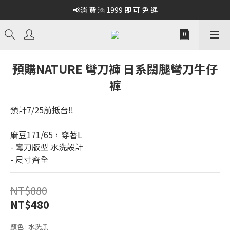
📢消 費 滿 1999 即 可 免 運
預購NATURE 彎刀褲 日系闊腿彎刀牛仔
褲
預計7/25前抵台‼️
麻豆171/65，穿著L
- 彎刀版型 水洗設計
- 尺寸齊全
NT$880
NT$480
顏色
: 水洗黑