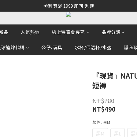
📢消 費 滿 1999 即 可 免 運
新品
人氣熱銷
線上特賣會專區
品牌分類
全球連線代購
公仔/玩具
水杯/保溫杯/水壺
隱私政策
『現貨』NAT
短褲
NT$780
NT$490
顏色
: 黑M
黑M
黑L
黑