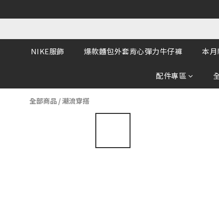
NIKE服飾
爆款麵包外套背心彈力牛仔褲
本月
配件專區
全部商品
/
潮流穿搭