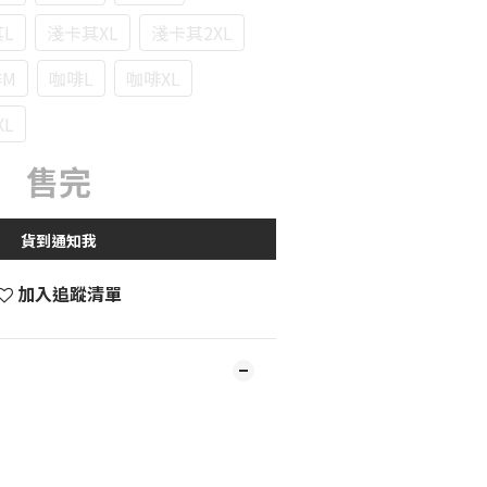
L
淺卡其XL
淺卡其2XL
M
咖啡L
咖啡XL
XL
售完
貨到通知我
加入追蹤清單