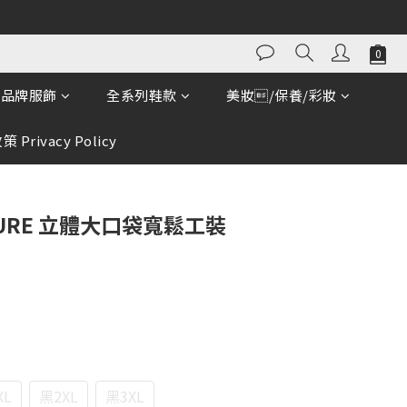
品牌服飾
全系列鞋款
美妝/保養/彩妝
 Privacy Policy
URE 立體大口袋寬鬆工裝
XL
黑2XL
黑3XL