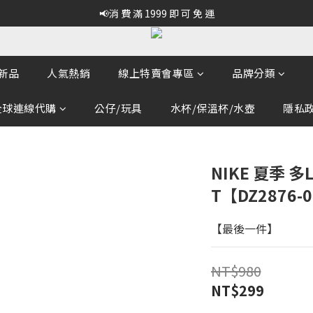
📢消 費 滿 1999 即 可 免 運
新品
人氣熱銷
線上特賣會專區
品牌分類
全球連線代購
公仔/玩具
水杯/保溫杯/水壺
隱私政策
NIKE 夏季 多
T【DZ2876-
【最後一件】
NT$980
NT$299