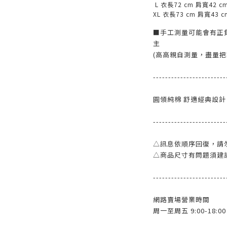
L
衣長
72 cm
肩寬
42 c
XL
衣長
73 cm
肩寬
43 
■手工測量可能會有正
主
(高高親自測量，盡量把
------------------------
圓領純棉 舒適經典設計
------------------------
△訊息依順序回復，請
△商品尺寸有問題須建
------------------------
網路賣場營業時間
周一至周五 9:00-18:00