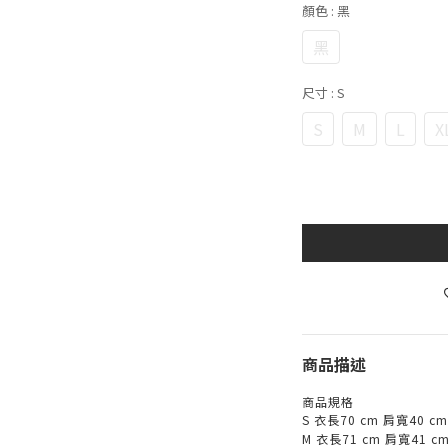
顏色
: 黑
黑
尺寸
: S
S
M
L
X
商品描述
商品規格
S
衣長
70 cm
肩寬
40 c
M
衣長
71 cm
肩寬
41 c