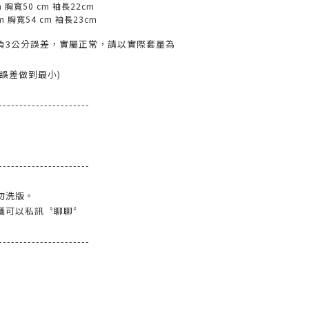
m
胸寬
50 cm
袖長
22cm
cm
胸寬
54 cm
袖長
23cm
負3公分誤差，實屬正常，請以實際套量為
誤差做到最小)
----------------------
----------------------
勿洗版。
議可以私訊〝聊聊〞
----------------------