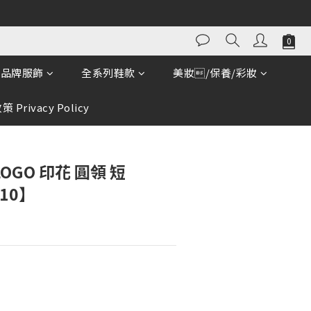
品牌服飾
全系列鞋款
美妝/保養/彩妝
 Privacy Policy
LOGO 印花 圓領 短
010】