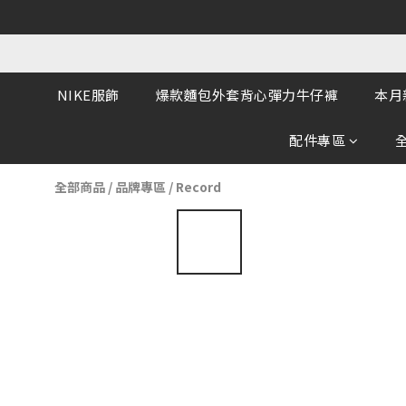
NIKE服飾
爆款麵包外套背心彈力牛仔褲
本月
配件專區
全部商品
/
品牌專區
/
Record