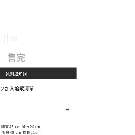
L
2XL
售完
貨到通知我
加入追蹤清單
m
胸寬
46 cm
袖長
20cm
m
胸寬
48 cm
袖長
21cm