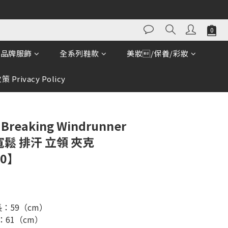
立即購買
品牌服飾
全系列鞋款
美妝/保養/彩妝
 Privacy Policy
Breaking Windrunner
 寬鬆 排汗 立領 夾克
10】
長：59（cm）
：61（cm）