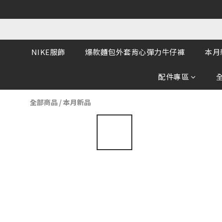
NIKE服飾
爆款麵包外套背心彈力牛仔褲
本月
配件專區
全部商品
/
本月新品