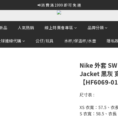
📢消 費 滿 1999 即 可 免 運
新品
人氣熱銷
線上特賣會專區
品牌分類
全球連線代購
公仔/玩具
水杯/保溫杯/水壺
隱私政策
Nike 外套 SW 
Jacket 黑灰
【HF6069-0
尺寸表 :
XS 衣寬：57.5、衣
S 衣寬：58.5、衣長