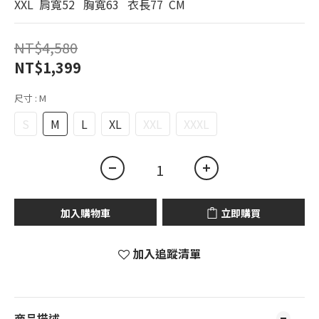
XXL  肩寬52   胸寬63   衣長77  CM
NT$4,580
NT$1,399
尺寸
: M
S
M
L
XL
XXL
XXXL
加入購物車
立即購買
加入追蹤清單
商品描述