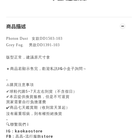
商品描述
Photon Dust 女款DD1503-103
Grey Fog. 男款DD1391-103
版型正常，建議原尺寸拿
IG
🔸
商品若顯示售完，歡迎私訊
小盒子詢問～
-
⚠️
購買注意事項
5~7
✔
球鞋代購
天左右到貨（不含假日）
✔
本店提供換貨服務，但是不可退貨
買家需要自行負擔運費
✔️
商品七天鑑賞期（收到當天算起）
沒有嚴重瑕疵，則有權拒絕換貨
-
🔍
聯繫我們⇩
IG : kaokaostore
FB :
-
store
高高
流行服飾