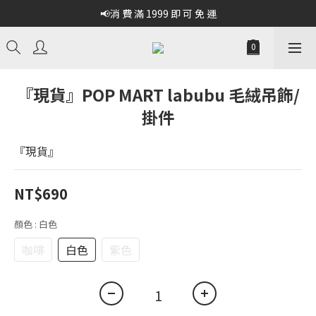
📢消 費 滿 1999 即 可 免 運
『現貨』POP MART labubu 毛絨吊飾/
掛件
『現貨』
NT$690
顏色
: 白色
咖啡
白色
紫色