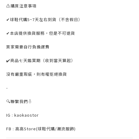
⚠️購買注意事項
✔球鞋代購5~7天左右到貨（不含假日）
✔本店提供換貨服務，但是不可退貨
買家需要自行負擔運費
✔️商品七天鑑賞期（收到當天算起）
沒有嚴重瑕疵，則有權拒絕換貨
-
🔍聯繫我們⇩
IG : kaokaostor
FB : 高高Store(球鞋代購/潮流服飾)