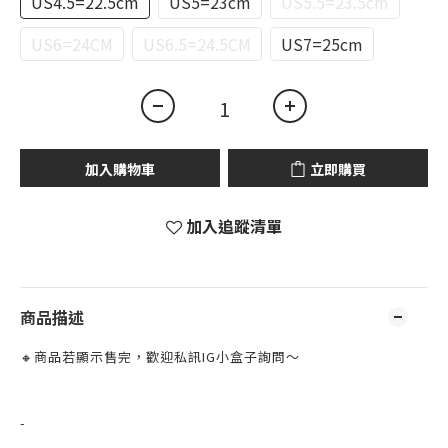
US4.5=22.5cm
US5=23cm
US5.5=23.5cm
US6=24CM
US6.5=24.5CM
US7=25cm
加入購物車
立即購買
加入追蹤清單
商品描述
🔸商品若顯示售完，歡迎私訊IG小盒子詢問～
-