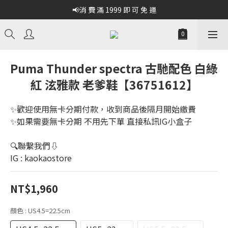
📢消 費 滿 1999 即 可 免 運
Puma Thunder spectra 古馳配色 白綠
紅 泫雅款 老爹鞋【36751612】
✨歡迎使用無卡分期付款，收到商品後隔月開始繳費 
✨如果需要無卡分期 不用先下單 直接私訊IG小盒子
🔍聯繫我們⇩
IG : kaokaostore
NT$1,960
顏色
: US4.5=22.5cm