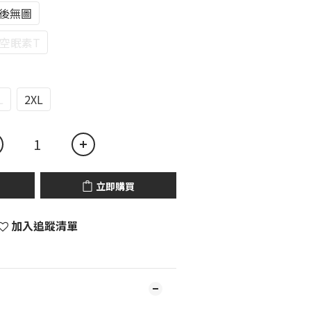
背後無圖
太空眠素T
L
2XL
立即購買
加入追蹤清單