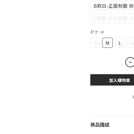
B款白-正面有圖 
C款黑-正反無圖-
尺寸
: M
S
M
L
X
加入購物車
商品描述