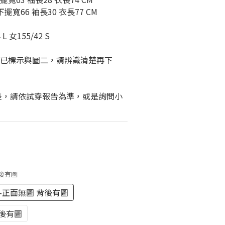
 下擺寬66 袖長30 衣長77 CM
L 女155/42 S
 ，已標示輿圖二，請辨識清楚再下
差，請依試穿報告為準，或是詢問小
背後有圖
-正面無圖 背後有圖
背後有圖