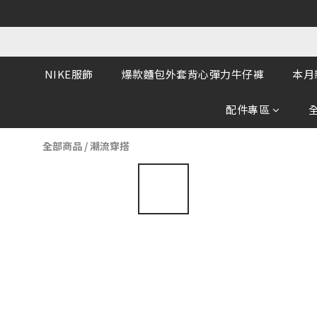
NIKE服飾
爆款麵包外套背心彈力牛仔褲
本月
配件專區
全部商品
/
潮流穿搭