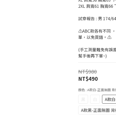
2XL 肩寬61 胸寬66
試穿報告 : 男 174/64 
⚠️ABC款各有不同
單，以免買錯。⚠️
(手工測量難免有誤
幫手後再下單~)
NT$980
NT$490
顏色
: A款白-正面無圖 
黑
白
A款白
A款黑-正面無圖 