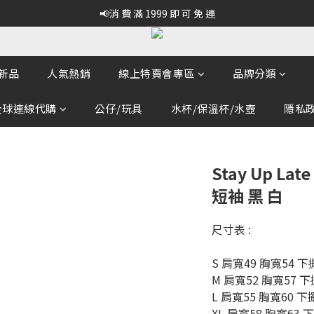
📢消 費 滿 1999 即 可 免 運
新品
人氣熱銷
線上特賣會專區
品牌分類
全球連線代購
公仔/玩具
水杯/保溫杯/水壺
隱私政策
Stay Up La
短袖 黑 白
尺寸表 :
S 肩寬49 胸寬54 下
M 肩寬52 胸寬57 下
L 肩寬55 胸寬60 下
XL 肩寬58 胸寬63 