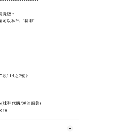
勿洗版。
議可以私訊〝聊聊〞
----------------------
段114之2號》
----------------------
ore(球鞋代購/潮流服飾)
tore