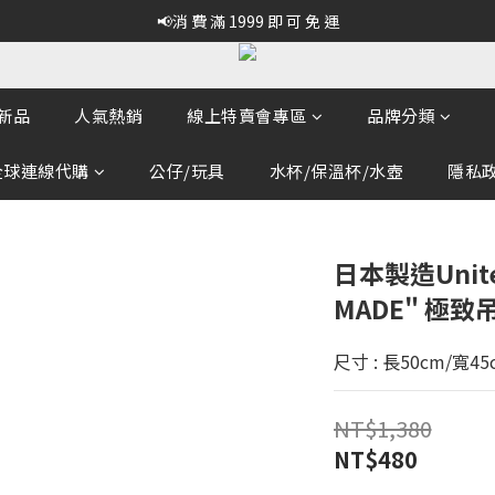
📢消 費 滿 1999 即 可 免 運
新品
人氣熱銷
線上特賣會專區
品牌分類
全球連線代購
公仔/玩具
水杯/保溫杯/水壺
隱私政策
日本製造United
MADE" 極
尺寸 : 長50cm/寬
NT$1,380
NT$480