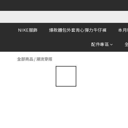
NIKE服飾
爆款麵包外套背心彈力牛仔褲
本月
配件專區
全部商品
/
潮流穿搭