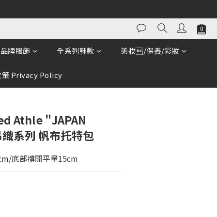
立即購買
品牌服飾
全系列鞋款
美妝/保養/彩妝
 Privacy Policy
 Athle "JAPAN
致吊織系列 帆布托特包
45cm/底部撐開平量15cm