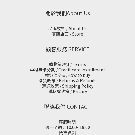
關於我們About Us
品牌故事 / About Us
實體店面 / Store
顧客服務 SERVICE
購物前須知/ Terms
中租無卡分期 / Credit card installment
教你怎麼買/How to buy
換貨政策 / Returns & Refunds
運送政策 / Shipping Policy
隱私權政策 / Privacy
聯絡我們 CONTACT
客服時間
週一至週五10:00- 18:00
門市資訊