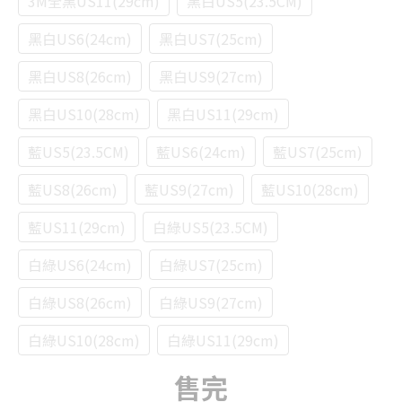
3M全黑US11(29cm)
黑白US5(23.5CM)
黑白US6(24cm)
黑白US7(25cm)
黑白US8(26cm)
黑白US9(27cm)
黑白US10(28cm)
黑白US11(29cm)
藍US5(23.5CM)
藍US6(24cm)
藍US7(25cm)
藍US8(26cm)
藍US9(27cm)
藍US10(28cm)
藍US11(29cm)
白綠US5(23.5CM)
白綠US6(24cm)
白綠US7(25cm)
白綠US8(26cm)
白綠US9(27cm)
白綠US10(28cm)
白綠US11(29cm)
售完