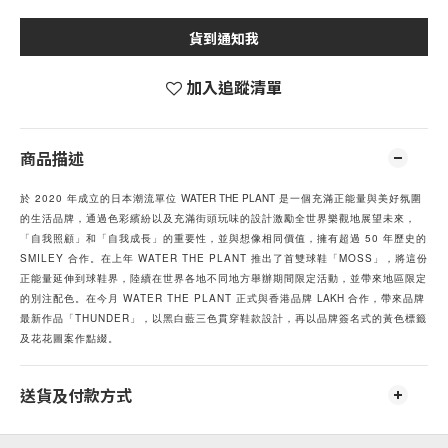
貨到通知我
加入追蹤清單
商品描述
於 2020 年成立的日本潮流單位
WATER THE PLANT
是一個充滿正能量與美好氛圍
的生活品牌，通過色彩繽紛以及充滿街頭玩味的設計激勵全世界樂觀地展望未來，
「自我照顧」和「自我成長」的重要性，並與想像相同價值，擁有超過 50 年歷史的
SMILEY 合作。在上年 WATER THE PLANT 推出了首雙球鞋「MOSS」，將這份
正能量延伸到球鞋界，陸續在世界各地不同地方舉辦期間限定活動，並帶來地區限定
的別注配色。在今月 WATER THE PLANT 正式與香港品牌
LAKH
合作，帶來品牌
最新作品「THUNDER」，以黑白藍三色貫穿鞋款設計，再以品牌簽名式的黃色標籤
及花花圖案作點綴。
送貨及付款方式