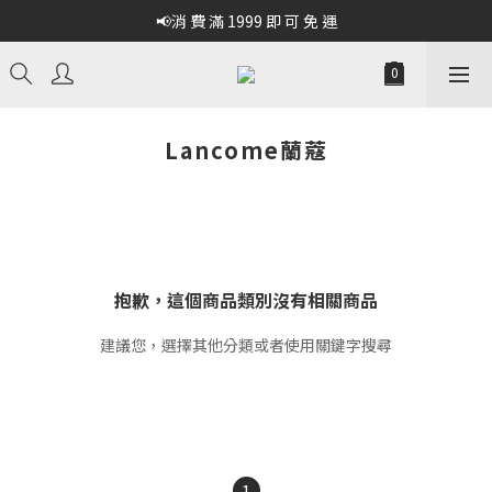
📢消 費 滿 1999 即 可 免 運
Lancome蘭蔻
抱歉，這個商品類別沒有相關商品
建議您，選擇其他分類或者使用關鍵字搜尋
1