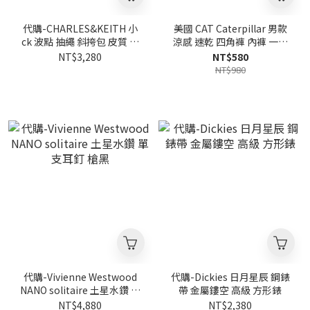
代購-CHARLES&KEITH 小
美國 CAT Caterpillar 男款
ck 波點 抽繩 斜挎包 皮質 水
涼感 速乾 四角褲 內褲 一組
桶包 手提包
四件
NT$3,280
NT$580
NT$980
代購-Vivienne Westwood
代購-Dickies 日月星辰 鋼錶
NANO solitaire 土星水鑽 單
帶 金屬鏤空 高級 方形錶
支耳釘 槍黑
NT$4,880
NT$2,380