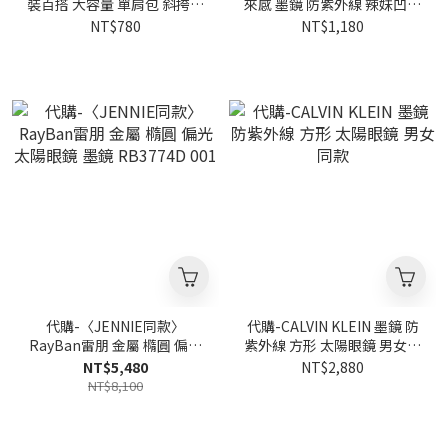
裝百搭 大容量 單肩包 斜挎包
來感 墨鏡 防紫外線 辣妹凹造
男女同款 卡其/黑色
型 金屬 橢圓 半框 太陽眼鏡
NT$780
NT$1,180
男女同款
代購-〈JENNIE同款〉
代購-CALVIN KLEIN 墨鏡 防
RayBan雷朋 金屬 橢圓 偏光
紫外線 方形 太陽眼鏡 男女同
太陽眼鏡 墨鏡 RB3774D
款
NT$5,480
NT$2,880
001
NT$8,100