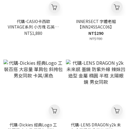
代購-CASIO卡西歐
INNERSECT 字體老帽
VINTAGE系列 小方塊 石英機
【INN24SSACC06】
芯 不鏽鋼錶帶
NT$1,880
NT$290
NT$780
代購-Dickies 經典Logo 工
代購-LENS DRAGON y2k 未