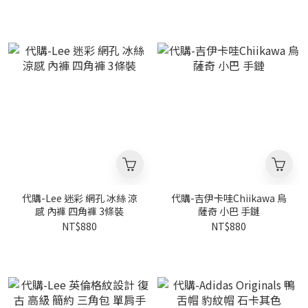
割帽
名款 比奇堡居民 路人魚 醜萌
斜挎包
代購-Lee 迷彩 網孔 冰絲 涼
代購-吉伊卡哇Chiikawa 烏
感 內褲 四角褲 3條裝
薩奇 小巴 手鏈
NT$880
NT$880