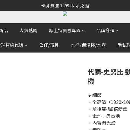
📢消 費 滿 1999 即 可 免 運
新品
人氣熱銷
線上特賣會專區
品牌分類
全球連線代購
公仔/玩具
水杯/保溫杯/水壺
隱私政策
代購-史努比 數
機
🔸細節｜
・全高清（1920x10
・前後雙攝8倍變焦
・電池：鋰電池
・內置閃光燈
・無防水