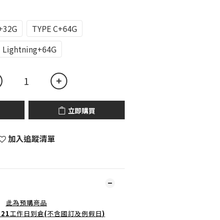
+32G
TYPE C+64G
Lightning+64G
立即購買
加入追蹤清單
此為預購商品
-21
工作日到倉
(
不含國訂及例假日
)