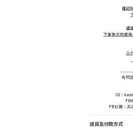
確認
建
下單表示同意商
⚠
--------
有問題
IG：kaok
FB
FB
社團：高
送貨及付款方式