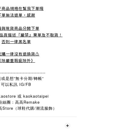
好商品規格在幫我下單唷
下單無法退單，感謝
議與現貨商品分開下單
品頁描述『嚴禁』棄單及不取貨！
否則一律黑名單
️代購一律沒有退換貨⚠️
（除嚴重瑕疵除外
）
-------------------------------
或是想“無卡分期/轉帳“
可以私訊 IG/FB
aostore 或 kaokaotaipei
粉絲團：高高Remake
Store
/
高
（球鞋代購
潮流服飾）