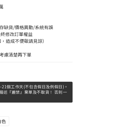
0萬
存缺貨/價格異動/系統有誤
最終修改訂單權益
知，造成不便敬請見諒）
考慮清楚再下單
-21個工作天(不包含假日及例假日)。
描述『嚴禁』棄單及不取貨！ 否則一
白色