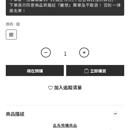
下單表示同意商品頁描述『嚴禁』棄單及不取貨！ 否則一律
黑名單！
顏色
: 銀
銀
現在預購
立即購買
加入追蹤清單
商品描述
此為預購商品