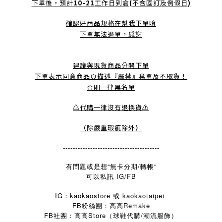
下單後，預計
10-21
工作日到倉
(
不含國訂及例假日
)
確認好商品規格在幫我下單唷
下單無法退單，感謝
建議與現貨商品分開下單
下單表示同意商品頁描述『嚴禁』棄單及不取貨！
否則一律黑名單
⚠️代購一律沒有退換貨⚠️
（除嚴重瑕疵除外
）
---------------------------------------
有問題或是想“無卡分期/轉帳“
可以私訊 IG/FB
IG：kaokaostore 或 kaokaotaipei
FB粉絲團：高高Remake
FB
Store
/
社團：高高
（球鞋代購
潮流服飾）