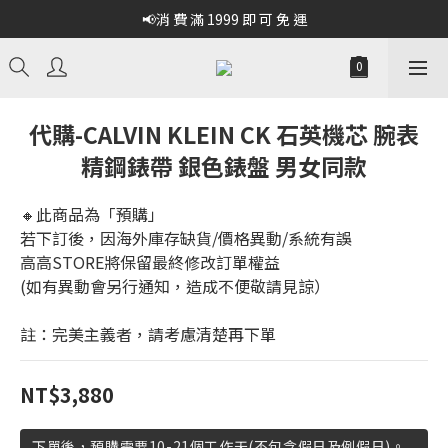
📢消 費 滿 1999 即 可 免 運
代購-CALVIN KLEIN CK 石英機芯 腕表
精鋼錶帶 銀色錶盤 男女同款
🔸此商品為「預購」
若下訂後，因海外庫存缺貨/價格異動/系統有誤
高高STORE將保留最終修改訂單權益
(如有異動會另行通知，造成不便敬請見諒）
註：完美主義者，請考慮清楚再下單
NT$3,880
下單後，預購需要10-21個工作天(不包含假日及例假日)。