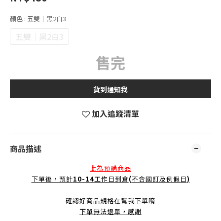
顏色
: 五雙｜黑2白3
五雙｜黑2白3
售完
貨到通知我
加入追蹤清單
商品描述
此為預購商品
下單後，預計
10-14
工作日到倉
(
不含國訂及例假日
)
確認好商品規格在幫我下單唷
下單無法退單，感謝