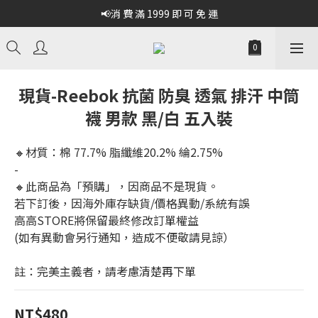
📢消 費 滿 1999 即 可 免 運
現貨-Reebok 抗菌 防臭 透氣 排汗 中筒
襪 男款 黑/白 五入裝
🔸材質：棉 77.7% 脂纖維20.2% 綸2.75%
-
🔸此商品為「預購」，因商品不是現貨。
若下訂後，因海外庫存缺貨/價格異動/系統有誤
高高STORE將保留最終修改訂單權益
(如有異動會另行通知，造成不便敬請見諒）
註：完美主義者，請考慮清楚再下單
NT$480