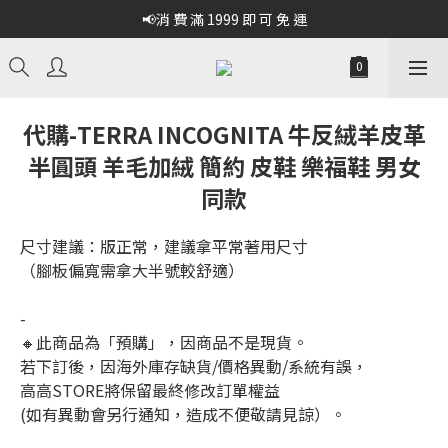
📢消 費 滿 1999 即 可 免 運
代購-TERRA INCOGNITA 牛反絨羊皮革
半圓頭 羊毛加絨 簡約 皮鞋 樂福鞋 男女
同款
尺寸建議：版正常，建議拿平常著用尺寸
（腳板偏寬需拿大半號較舒適）
-
🔸此商品為「預購」，因商品不是現貨。
若下訂後，因海外庫存缺貨/價格異動/系統有誤，
高高STORE將保留最終修改訂單權益
(如有異動會另行通知，造成不便敬請見諒）。