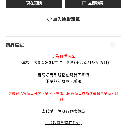
現在預購
立即購買
加入追蹤清單
商品描述
此為預購商品
下單後，預計
10-21
工作日到倉
(
不含國訂及例假日
)
確認好商品規格在幫我下單唷
下單無法退單，感謝
建議與現貨商品分開下單，下單表示同意商品頁描述嚴禁棄單及不取
貨！
⚠️代購一律沒有退換貨⚠️
（除嚴重瑕疵除外
)