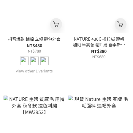
抖音爆款 鋪棉 立領 麵包外套
NATURE 430G 搖粒絨 連帽
加絨 半高領 帽T 男 春季新款
NT$480
美式復古【BL3871】
NT$780
NT$380
NT$680
View other 1 variants