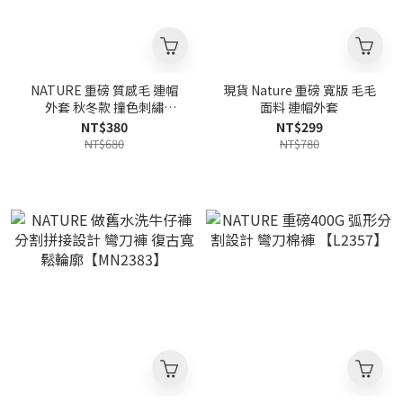
NATURE 重磅 質感毛 連帽
現貨 Nature 重磅 寬版 毛毛
外套 秋冬款 撞色刺繡
面料 連帽外套
【MW3952】
NT$380
NT$299
NT$680
NT$780