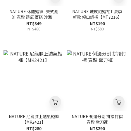
NATURE 休閒短褲- 美式潮
NATURE 麂皮絨短袖T 夏季
流 寬鬆 透氣 百搭 沙灘褲
新款 領口鋼標【MT7216】
【MK2417】
NT$349
NT$190
NT$480
NT$580
NATURE 尼龍膝上透氣短褲
NATURE 側邊分割 拼接打褶
【MK2421】
寬鬆 彎刀褲
NT$280
NT$290