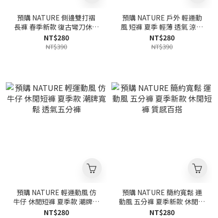
預購 NATURE 側邊雙打褶
預購 NATURE 戶外 輕運動
長褲 春季新款 復古彎刀休閒
風 短褲 夏季 輕薄 透氣 涼感
褲 寬鬆 質感
開叉 休閒五分褲
NT$280
NT$280
NT$390
NT$390
預購 NATURE 輕運動風 仿
預購 NATURE 簡約寬鬆 運
牛仔 休閒短褲 夏季款 潮牌寬
動風 五分褲 夏季新款 休閒短
鬆 透氣五分褲
褲 質感百搭
NT$280
NT$280