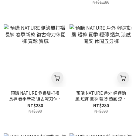
【FGXTEW0000070】
NT$1,180
預購 NATURE 側邊雙打褶
預購 NATURE 戶外 輕運動
長褲 春季新款 復古彎刀休閒
風 短褲 夏季 輕薄 透氣 涼感
褲 寬鬆 質感
開叉 休閒五分褲
NT$280
NT$280
NT$390
NT$390