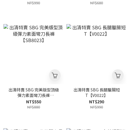
NT$990
NT$680
出清特賣 SBG 完美版型頂級
出清特賣 SBG 長腿臘腸短
彈力素面彎刀長褲
T【V0022】
【SB8023】
NT$550
NT$290
NT$880
NT$990