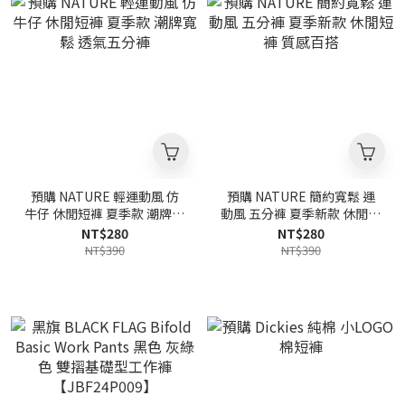
預購 NATURE 輕運動風 仿
預購 NATURE 簡約寬鬆 運
牛仔 休閒短褲 夏季款 潮牌寬
動風 五分褲 夏季新款 休閒短
鬆 透氣五分褲
褲 質感百搭
NT$280
NT$280
NT$390
NT$390