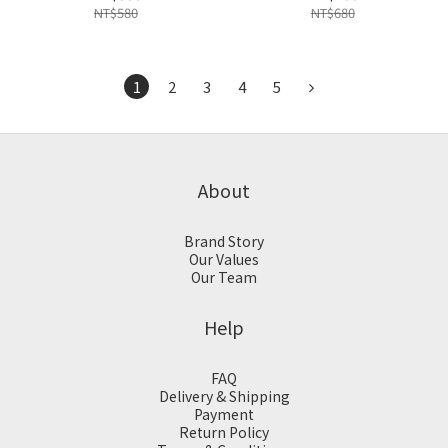
NT$580
NT$680
1
2
3
4
5
About
Brand Story
Our Values
Our Team
Help
FAQ
Delivery & Shipping
Payment
Return Policy