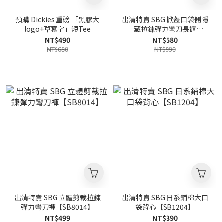
預購 Dickies 重磅 「黑膠大
出清特賣 SBG 掀蓋口袋側隱
logo+草寫字」短Tee
藏拉鍊彈力彎刀長褲
【SB8016】
NT$490
NT$580
NT$680
NT$990
出清特賣 SBG 立體剪裁拉鍊
出清特賣 SBG 日系鋪棉大口
彈力彎刀褲【SB8014】
袋背心【SB1204】
NT$499
NT$390