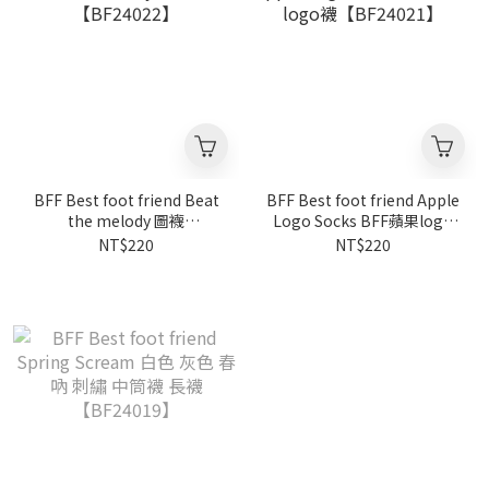
BFF Best foot friend Beat
BFF Best foot friend Apple
the melody 圖襪
Logo Socks BFF蘋果logo
【BF24022】
襪【BF24021】
NT$220
NT$220