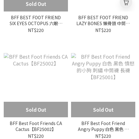
Sold Out
BFF BEST FOOT FRIEND
BFF BEST FOOT FRIEND
SIX EYES OCTOPUS 六眼章
LAZY BONES 懶骨頭 中筒襪
魚怪 中筒襪 / 小腿襪
/ 小腿襪【BF25004】
NT$220
NT$220
【BF25003】
Sold Out
Sold Out
BFF Best Foot Friends CA
BFF Best Foot Friend
Cactus【BF25002】
Angry Puppy 白色 黑色 憤
怒的小狗 刺繡 中筒襪 長襪
NT$220
NT$220