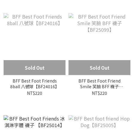
Sold Out
Sold Out
BFF Best Foot Friends
BFF Best Foot Friend
8ball 八號球【BF24016】
Smile 笑臉 BFF 襪子
【BF25099】
NT$220
NT$220