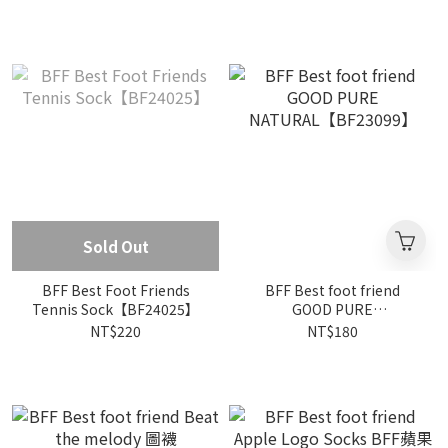
【BF25001】
Sold Out
BFF Best Foot Friends
BFF Best foot friend
Tennis Sock【BF24025】
GOOD PURE
NATURAL【BF23099】
NT$220
NT$180