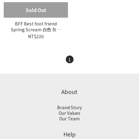
Sold Out
BFF Best foot friend
Spring Scream 白色 灰色
春吶 刺繡 中筒襪 長襪
NT$220
【BF24019】
1
About
Brand Story
Our Values
Our Team
Help