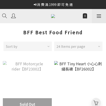
📢消 費 滿 1999 即 可 免 運
BFF Best Food Friend
Sort by
24 Items per page
Sold Out