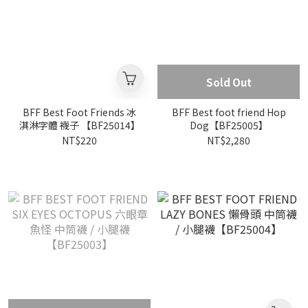
Sold Out
BFF Best Foot Friends 冰
BFF Best foot friend Hop
淇淋字體 襪子 【BF25014】
Dog【BF25005】
NT$220
NT$2,280