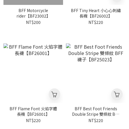
BFF Motorcycle
BFF Tiny Heart 小心心刺繡
rider【BF23002】
長襪【BF26002】
NT$200
NT$220
BFF Flame Font 火焰字體
BFF Best Foot Friends
長襪【BF26001】
Double Stripe 雙條紋 BFF
襪子【BF25023】
NT$220
NT$220