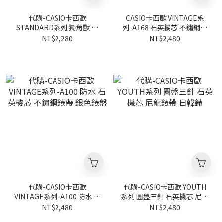
代購-CASIO卡西歐
CASIO卡西歐 VINTAGE系
STANDARD系列 獨角獸 防
列-A168 石英機芯 不鏽鋼錶
水 三盤六眼 石英機芯 皮革錶
帶 黑色錶盤 黑魂 手錶
NT$2,280
NT$2,480
帶 白色錶盤 手錶
代購-CASIO卡西歐
代購-CASIO卡西歐 YOUTH
VINTAGE系列-A100 防水 石
系列 圓盤三針 石英機芯 尼龍
英機芯 不鏽鋼錶帶 銀色錶盤
錶帶 日韓錶
NT$2,480
NT$2,480