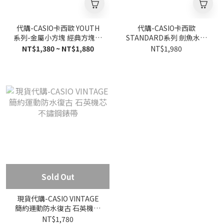
代購-CASIO卡西歐 YOUTH
代購-CASIO卡西歐
系列-金屬小方塊 經典方塊復
STANDARD系列 劍魚水鬼
古小銀塊液晶顯示 石英機芯
海洋之心 防水 石英機芯 不鏽
NT$1,380 ~ NT$1,880
NT$1,980
不鏽鋼錶帶 女錶 LA670WA
鋼錶帶 藍色錶盤
Sold Out
現貨代購-CASIO VINTAGE
簡約運動防水復古 石英機芯
不鏽鋼錶帶
NT$1,780