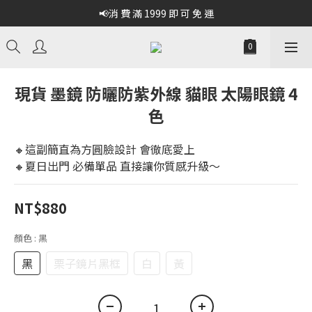
📢消 費 滿 1999 即 可 免 運
現貨 墨鏡 防曬防紫外線 貓眼 太陽眼鏡 4
色
🔸這副簡直為方圓臉設計 會徹底愛上 
🔸夏日出門 必備單品 直接讓你質感升級～
NT$880
顏色
: 黑
黑
栗子鏡片黑框
白
黃