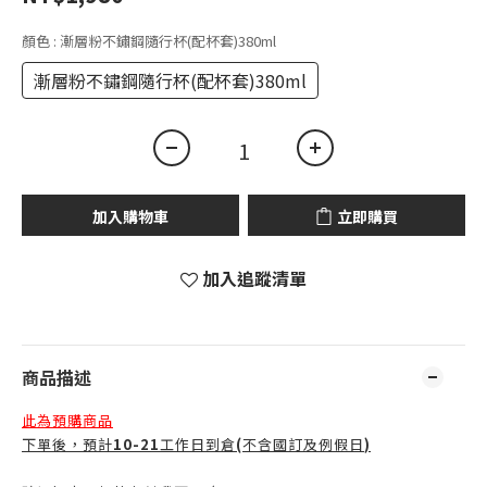
顏色
: 漸層粉不鏽鋼隨行杯(配杯套)380ml
漸層粉不鏽鋼隨行杯(配杯套)380ml
加入購物車
立即購買
加入追蹤清單
商品描述
此為預購商品
下單後，預計
10-21
工作日到倉
(
不含國訂及例假日
)