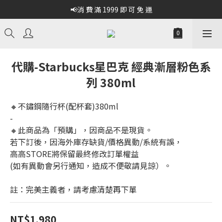
📢消 費 滿 1999 即 可 免 運
代購-Starbucks星巴克 經典漸層粉色系
列 380ml
🔸不鏽鋼隨行杯(配杯套)380ml  
-
🔸此商品為「預購」，因商品不是現貨。
若下訂後，因海外庫存缺貨/價格異動/系統有誤，
高高STORE將保留最終修改訂單權益
(如有異動會另行通知，造成不便敬請見諒）。
註：完美主義者，請考慮清楚再下單
NT$1,980