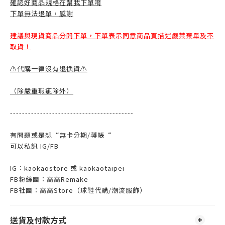
確認好商品規格在幫我下單唷
下單無法退單，感謝
建議與現貨商品分開下單，下單表示同意商品頁描述嚴禁棄單及不
取貨！
⚠️代購一律沒有退換貨⚠️
（除嚴重瑕疵除外
）
-----------------------------------------
有問題或是想“無卡分期/轉帳“
可以私訊 IG/FB
IG：kaokaostore 或 kaokaotaipei
FB粉絲團：高高Remake
FB社團：高高Store（球鞋代購/潮流服飾）
送貨及付款方式