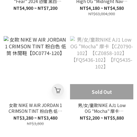
"Fear" 2024 恐懼 黑白
High OG "Midnight Navy"
【FQ8138-002】
午夜藍【FD1437-401】
NT$4,900 ~ NT$7,200
NT$4,180 ~ NT$4,580
【FQ2130-002】
【DZ5485-401】
NT$63,004,900
Sold Out
女款 NIKE W AIR JORDAN 1
男/女/童款NIKE AJ1 Low
CRIMSON TINT 粉白色 低筒
OG "Mocha" 摩卡
休閒鞋【DC0774-120】
【CZ0790-102】
NT$3,280 ~ NT$3,480
NT$2,200 ~ NT$5,880
【CZ0858-102】
NT$3,800
【FQ5436-102】
【FQ5435-102】