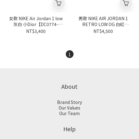
女款 NIKE Air Jordan 1 low
男款 NIKE AIR JORDAN 1
灰白 小Dior【DC0774-
RETRO LOW OG 白紅
105】
【CZ0790-161】
NT$3,400
NT$4,500
1
About
Brand Story
Our Values
Our Team
Help