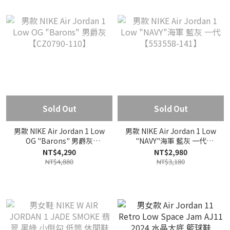
Sold Out
Sold Out
男款 NIKE Air Jordan 1 Low
男款 NIKE Air Jordan 1 Low
OG "Barons" 男爵灰
"NAVY"海軍 藍灰 一代
【CZ0790-110】
【553558-141】
NT$4,290
NT$2,980
NT$4,880
NT$3,180