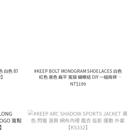
黑色 白色 印
#KEEP BOLT MONOGRAM SHOELACES 白色
2】
紅色 黑色 扁平 寬版 蝴蝶結 DIY 一組兩條
145CM 滿版 扁鞋帶【KS341】
NT$199