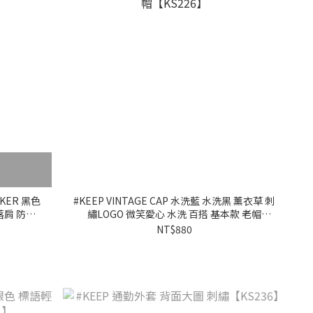
AKER 黑色
#KEEP VINTAGE CAP 水洗藍 水洗黑 薰衣草 刺
落肩 防風
繡LOGO 微笑愛心 水洗 百搭 基本款 老帽
【KS226】
NT$880