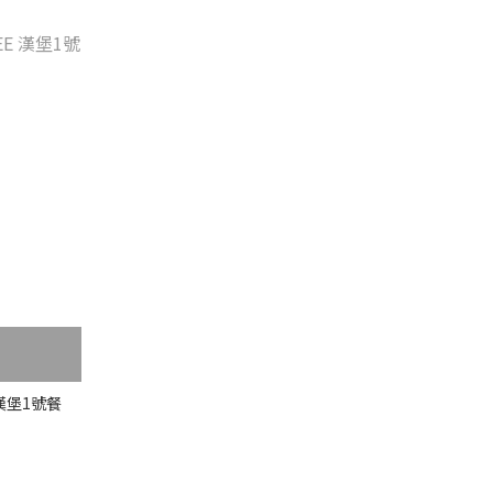
E 漢堡1號餐