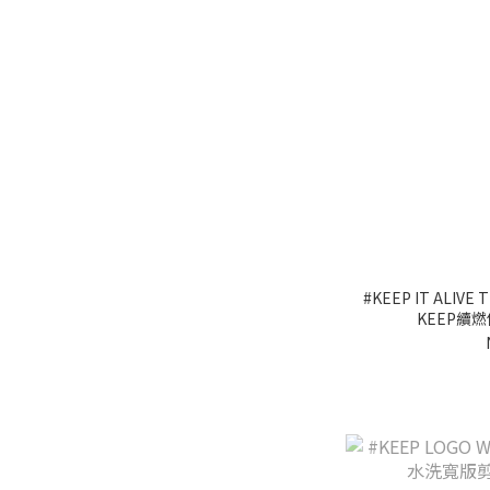
#KEEP IT ALIV
KEEP續燃