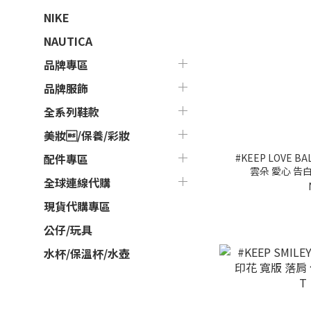
NIKE
NAUTICA
品牌專區
品牌服飾
全系列鞋款
美妝/保養/彩妝
#KEEP LOVE B
配件專區
雲朵 愛心 告白
全球連線代購
現貨代購專區
公仔/玩具
水杯/保溫杯/水壺