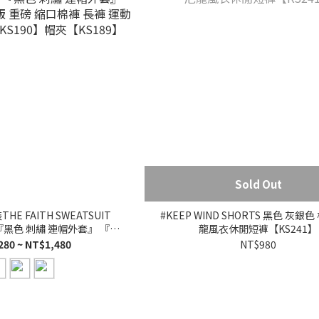
Sold Out
HE FAITH SWEATSUIT
#KEEP WIND SHORTS 黑色 灰銀
S 『黑色 刺繡 連帽外套』 『刷
龍風衣休閒短褲【KS241】
磅 縮口棉褲 長褲 運動套裝 棉
280 ~ NT$1,480
NT$980
190】帽夾【KS189】