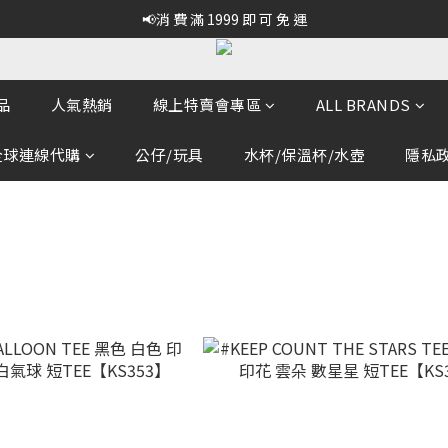
📢消 費 滿 1999 即 可 免 運
品
人氣熱銷
線上特賣會專區
ALL BRANDS
全球連線代購
公仔/玩具
水杯/保溫杯/水壺
隱私政策