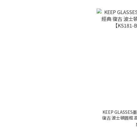
KEEP GLASSE
復古 波士頓圓框 高
BK】