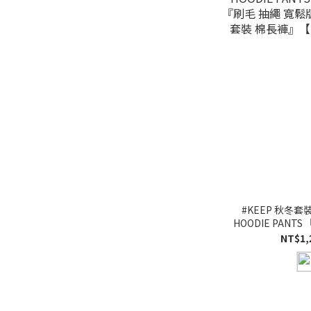
#KEEP 秋冬套裝T
HOODIE PANT
毛 抽繩 寬鬆版 重
NT$1,
長褲』【KS