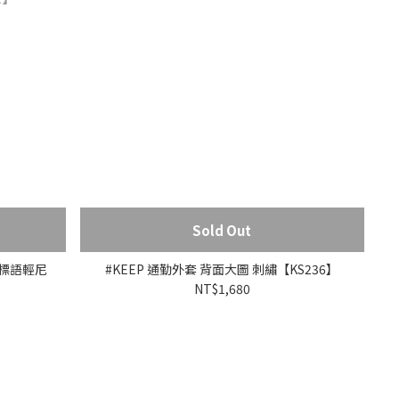
Sold Out
色 標語輕尼
#KEEP 通勤外套 背面大圖 刺繡【KS236】
NT$1,680