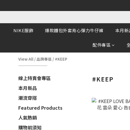
NIKE服飾
爆款麵包外套背心彈力牛仔褲
本月新
配件專區
View All
/
品牌專區
/
#KEEP
線上特賣會專區
#KEEP
本月新品
潮流穿搭
Featured Products
人氣熱銷
購物前須知