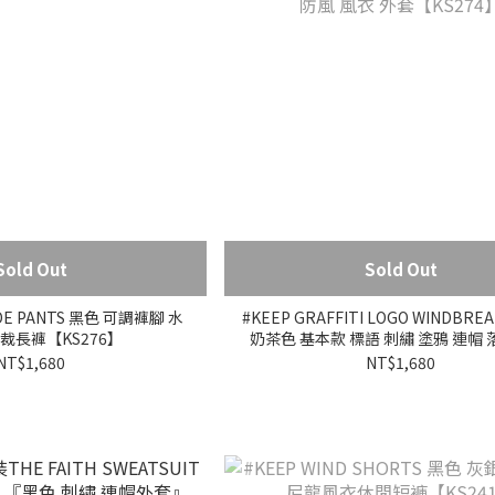
Sold Out
Sold Out
IDE PANTS 黑色 可調褲腳 水
#KEEP GRAFFITI LOGO WINDBRE
裁長褲【KS276】
奶茶色 基本款 標語 刺繡 塗鴉 連帽 
風衣 外套【KS274】
NT$1,680
NT$1,680