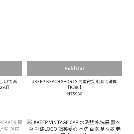
Sold Out
黑色 印花 漸
#KEEP BEACH SHORTS 閃電微笑 刺繡海灘褲
293】
【KS80】
NT$980