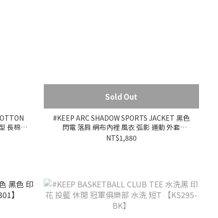
Sold Out
COTTON
#KEEP ARC SHADOW SPORTS JACKET 黑色
繭型 長棉褲
閃電 落肩 網布內裡 風衣 弧影 運動 外套
【KS332】
NT$1,880