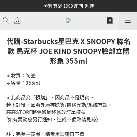
📢消 費 滿 1999 即 可 免 運
代購-Starbucks星巴克 X SNOOPY 聯名
款 馬克杯 JOE KIND SNOOPY臉部立體
形象 355ml
🔸材質：陶瓷
🔸容量：355ml
🔸此商品為「預購」，因商品不是現貨。
若下訂後，因海外庫存缺貨/價格異動/系統有誤，
高高STORE將保留最終修改訂單權益
(如有異動會另行通知，造成不便敬請見諒）。
註：完美主義者，請考慮清楚再下單