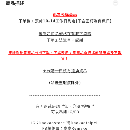
商品描述
此為預購商品
下單後，預計
10-14
工作日到倉
(
不含國訂及例假日
)
確認好商品規格在幫我下單唷
下單無法退單，感謝
建議與現貨商品分開下單，下單表示同意商品頁描述嚴禁棄單及不取
貨！
⚠️代購一律沒有退換貨⚠️
（除嚴重瑕疵除外）
-----------------------------------------
有問題或是想“無卡分期/轉帳“
可以私訊 IG/FB
IG：kaokaostore 或 kaokaotaipei
FB粉絲團：高高Remake