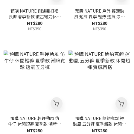
預購 NATURE 側邊雙打褶
預購 NATURE 戶外 輕運動
長褲 春季新款 復古彎刀休閒
風 短褲 夏季 輕薄 透氣 涼感
褲 寬鬆 質感
開叉 休閒五分褲
NT$280
NT$280
NT$390
NT$390
預購 NATURE 輕運動風 仿
預購 NATURE 簡約寬鬆 運
牛仔 休閒短褲 夏季款 潮牌寬
動風 五分褲 夏季新款 休閒短
鬆 透氣五分褲
褲 質感百搭
NT$280
NT$280