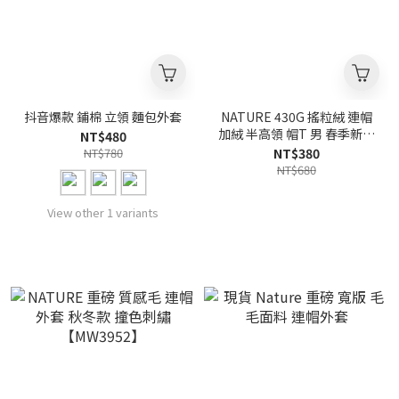
抖音爆款 鋪棉 立領 麵包外套
NATURE 430G 搖粒絨 連帽
加絨 半高領 帽T 男 春季新款
NT$480
美式復古【BL3871】
NT$780
NT$380
NT$680
View other 1 variants