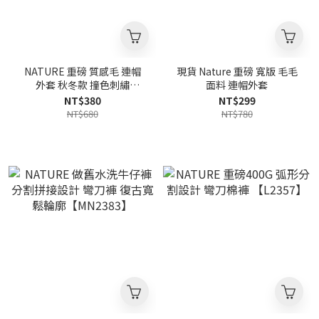
NATURE 重磅 質感毛 連帽
現貨 Nature 重磅 寬版 毛毛
外套 秋冬款 撞色刺繡
面料 連帽外套
【MW3952】
NT$380
NT$299
NT$680
NT$780