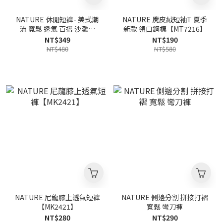
NATURE 休閒短褲- 美式潮
NATURE 麂皮絨短袖T 夏季
流 寬鬆 透氣 百搭 沙灘褲
新款 領口鋼標【MT7216】
【MK2417】
NT$349
NT$190
NT$480
NT$580
NATURE 尼龍膝上透氣短褲
NATURE 側邊分割 拼接打褶
【MK2421】
寬鬆 彎刀褲
NT$280
NT$290