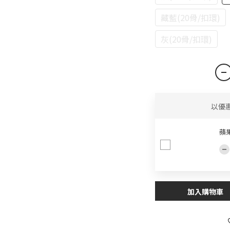
藏藍(20骨/扣環)
灰(20骨/扣環)
以優
蘋果
加入購物車