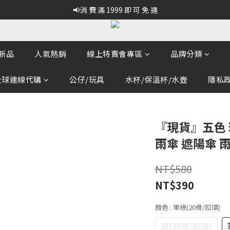
📢消 費 滿 1999 即 可 免 運
新品
人氣熱銷
線上特賣會專區
品牌分類
全球連線代購
公仔/玩具
水杯/保溫杯/水壺
隱私政策
『現貨』五色 
雨傘 遮陽傘 
NT$580
NT$390
顏色
: 軍綠(20骨/扣環)
黑(20骨/扣環)