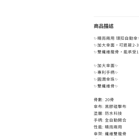
商品描述
✨晴雨兩用 環扣自動傘
✨加大傘面，可遮蔽2-
✨雙纖維龍骨，能承受1
✨加大傘面✨
✨專利手柄✨
✨圓潤傘珠✨
✨雙纖維骨✨
骨數: 20骨
傘布: 黑膠碰擊布
塗層: 防水科技
手柄: 全自動開合
性能: 晴雨兩用
傘架: 纖維雙龍骨