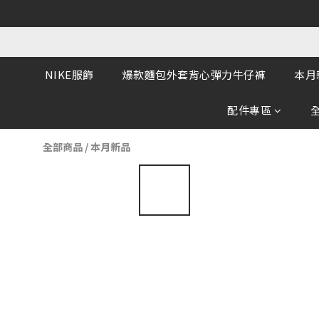
NIKE服飾
爆款麵包外套背心彈力牛仔褲
本月
配件專區
全部商品
/
本月新品