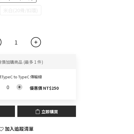
米白(20骨/扣環)
惠價加購商品
(最多 1 件)
TypeC to TypeC 傳輸線
優惠價 NT$250
立即購買
加入追蹤清單