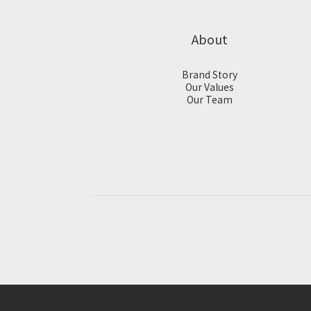
About
Brand Story
Our Values
Our Team