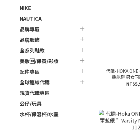
NIKE
NAUTICA
品牌專區
品牌服飾
全系列鞋款
美妝/保養/彩妝
代購-HOKA ONE O
配件專區
機能鞋 男女同款 
全球連線代購
NT$5,
現貨代購專區
公仔/玩具
水杯/保溫杯/水壺