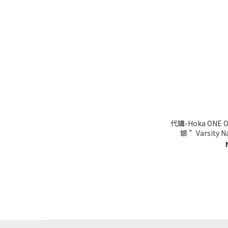
代購-Hoka ONE O
銀 ”Varsity 
11