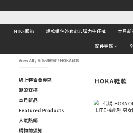
NIKE服飾
爆款麵包外套背心彈力牛仔褲
本月新
配件專區
View All
/
全系列鞋款
/
HOKA鞋款
線上特賣會專區
HOKA鞋款
潮流穿搭
本月新品
Featured Products
人氣熱銷
購物前須知