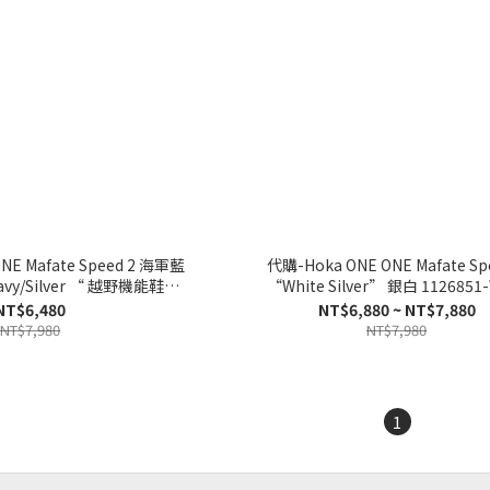
NE Mafate Speed 2 海軍藍
代購-Hoka ONE ONE Mafate Sp
Navy/Silver “ 越野機能鞋
“White Silver” 銀白 1126851
26851-VYNV
NT$6,480
NT$6,880 ~ NT$7,880
NT$7,980
NT$7,980
1