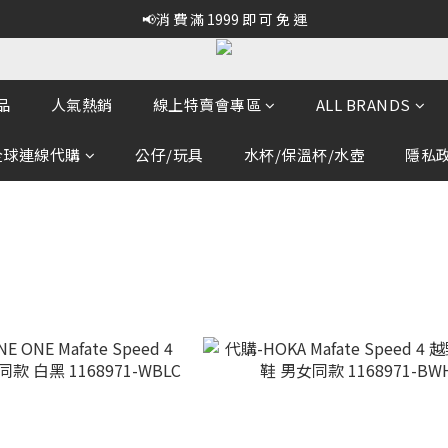
📢消 費 滿 1999 即 可 免 運
品
人氣熱銷
線上特賣會專區
ALL BRANDS
全球連線代購
公仔/玩具
水杯/保溫杯/水壺
隱私政策