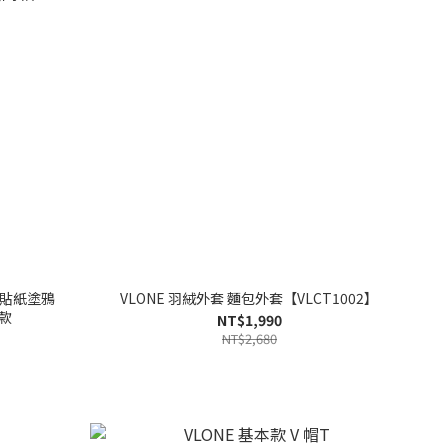
列 貼紙塗鴉
VLONE 羽絨外套 麵包外套【VLCT1002】
同款
NT$1,990
NT$2,680