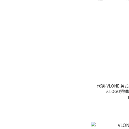
代購-VLONE 美
大LOGO燙鑽