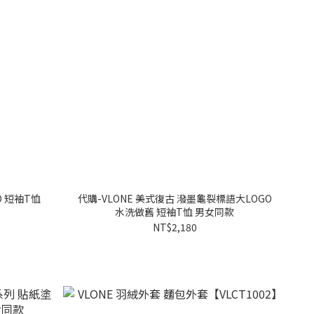
O 短袖T恤
代購-VLONE 美式復古 潑墨龜裂標語大LOGO
水洗做舊 短袖T恤 男女同款
NT$2,180