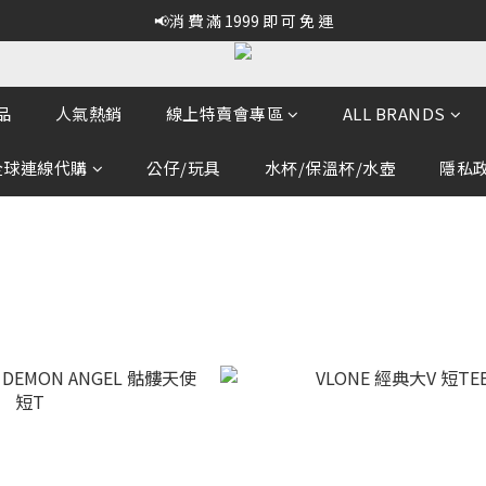
📢消 費 滿 1999 即 可 免 運
品
人氣熱銷
線上特賣會專區
ALL BRANDS
全球連線代購
公仔/玩具
水杯/保溫杯/水壺
隱私政策