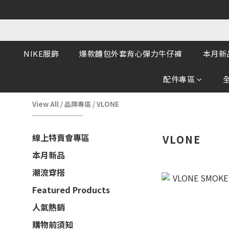
NIKE服飾
爆款麵包外套背心彈力牛仔褲
本月新
配件專區
View All
/
品牌專區
/
VLONE
線上特賣會專區
VLONE
本月新品
潮流穿搭
Featured Products
人氣熱銷
購物前須知